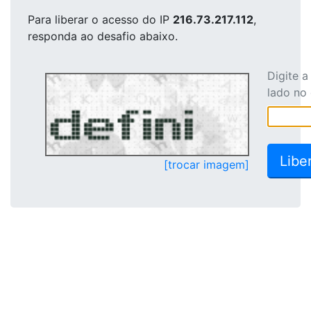
Para liberar o acesso
do IP
216.73.217.112
,
responda ao desafio abaixo.
Digite 
lado no
[trocar imagem]